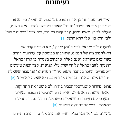
בעיתונות
ראיון עם הזמר חנן בן ארי התפרסם ב"שבוע ישראלי". בין השאר
הזכיר בן ארי את השיר "חנניה" שאותו הקדישו לסבו – איש פשוט,
שעלה לארץ מאפגניסטן, עבד קשה כל חייו, היה ציוני "ברמות קשות"
ולבן הראשון שלו קרא הרצל.
[1]
לטענת ד"ר מיכאל לבני ב"זמן קיבוץ", לא הגיוני לקדם את
דה-לגיטימציה של חמאס, שתורבתו מבוססת על עקרונות דתיים,
בעוד שגם בישראל ישנם כאלה שדבקים בעמדה כי ארץ ישראל
הוענקה לעם ישראל על ידי ישות על- אנושית. לצד הצגת טיעונים
היסטוריים, הוזכר בכתבה ציטוט מחוזה המדינה: "אני סבור ששאלת
היהודים אינה שאלה חברתית או דתית... היא שאלה לאומית".
[2]
פרופ' פיודור קושנירסקי הסביר ב"ג'רוזלם פוסט" את התחזקות
האנטי-ציונות / האנטי-ישראליות הפרוגרסיבית הנפוצה בעולם
המערבי עם דעיכת הסוציאליזם בישראל. הרצל הוזכר בתחילת
המאמר – כמייסד התנועה הציונית.
[3]
ב"עולם קטן" איתמר סג"ל ראיין את הרב אלי סדן. הרב התייחס