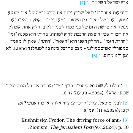
ארץ ישראל השלמה...".
[7]
ב"ידיעות אחרונות" יגאל שוורץ ניתח את הדיסטופיה של א.ב. יהושע –
"מסע הערב של יתיר". בין השאר הופיע בניתוח הקטע הבא: "הנער
מגולל את פרשת היום של בני כפרו לשני חלקים. חלק אחד, שכולל
את הטווח שבין הופעת הרכבת להיעלמותה, שאותו הוא מכנה "זמן"
ו"חרדת הזמן"... החלק השני הוא "השאר", "היתר", שאין לו מעמד
טמפורלי ואפיסטמולוגי – מצב שהרצל כינה באלטנוילנד Elend, לא
זמן ולא מקום...".
[8]
[1]
"יכולנו לעשות 20 קיסריות רצוף והיינו מוכרים את כל הכרטיסים".
שבוע ישראלי
(3.4.2024), עמ' 16-17.
[2]
לבני, מיכאל. עלינו להכריע: ציווי אלוהי או כוח אנושי?
זמן
קיבוץ
(11.4.2024), עמ' 8.
Kushnirsky, Fyodor. The driving force of anti-
[3]
Zionism.
The Jerusalem Post
(9.4.2024), p. 10.