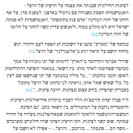
לציונות החילונית שבנתה את עצמה על הרעיון של הרצל -
האנטישמיות תפסק כשנהיה עם נורמלי בארצנו. לטענת סדן, על אף
היותו של חוזה המדינה "אדם ענק בתקופתו", האנטישמיות לא פסקה,
ישראל היא לא מקלט בטוח, ולאנשים עדיין קשה לוותר על חלומו
של חוזה המדינה.
[4]
במוסף של "מעריב" כתבו על חשיבות חג הפסח לעם היהודי. דגש
מיוחד הושם על תיאור החג ב"אלטנוילנד" של הרצל.
[5]
שירלי אברמי התייחסה ב"הארץ" לדמותו של יוני נתניהו על סמך
מכתביו שפורסמו לאחר מותו. בין השאר, במאמר הופיעה ההתייחסות
לאופן ותכני כתיבתו: "...כל מילה במכתביו של יוני שנחשפו שם לעין
כל, בלי שאיש שאל אותו, נראתה לנו כחזונו של הרצל מתובל
בעברית יפהפייה, בידע עצום ובציונות. הרבה ציונות...".
[6]
ד"ר פבלו יצחק קירטצ'וק-הלוי העביר ביקורת אידיאולוגית-רעיונית
והיסטורית נוקבת על המתנחלים. בין השאר כתב: "גם הפיכת
המשטרה/המשמר הלאומי לתואמת שטאזי/פלנגות מעידה על חרדה
עמוקה. שום קשר לציונות. הוגי הרעיון הציוני שהיו חילוניים ומערביים
– משה הס..., פינסקר..., בורוכוב... והרצל... – אפילו לא חשבו על