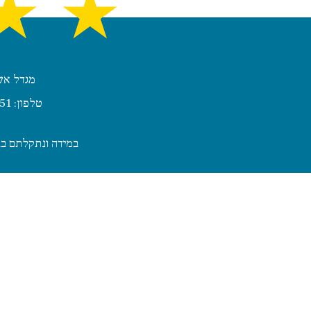
★
★
מגדל אשכול, קומה 22, חדר 2209 | 
| טלפון: 972-4-8240851 | פקס: 972-4-8249010
במידה ונתקלתם בבע