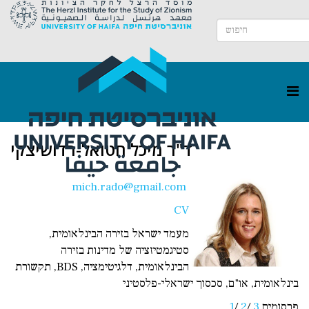
ד"ר מיכל חטואל-רדושיצקי
mich.rado@gmail.com
CV
מעמד ישראל בזירה הבינלאומית,
סטיגמטיזציה של מדינות בזירה
הבינלאומית, דלגיטימציה, BDS, תקשורת
בינלאומית, או"ם, סכסוך ישראלי-פלסטיני
פרסומים
3
/
2
/
1