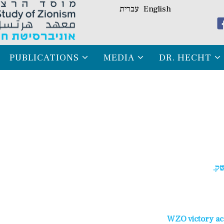
English
עברית
PUBLICATIONS
MEDIA
DR. HECHT
שק.
WZO victory ach