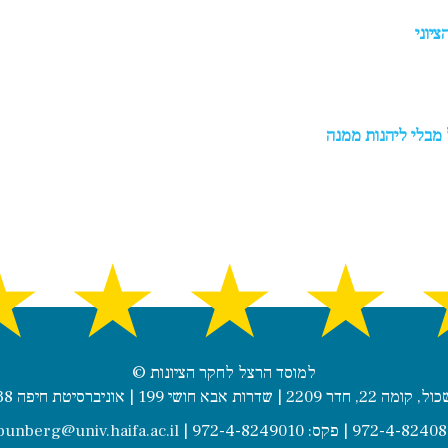
יוני
 מבלי ליהנות ממנה
★
★
★
★
© למוסד הרצל לחקר הציונות
שדרות אבא חושי 199 | אוניברסיטת חיפה 3498838
punberg@univ.haifa.ac.il