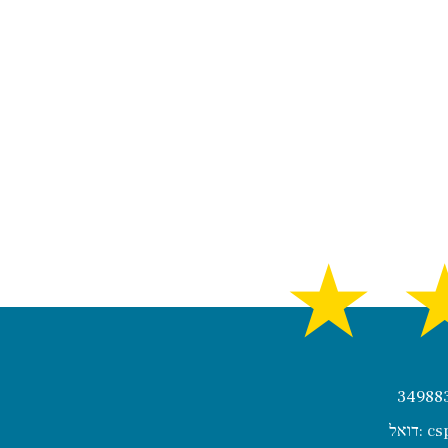
★
cs
דואל: