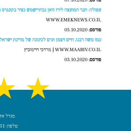
פורסם:
07.10.2020
עפולה: חבר המועצה לירז וזאן נבחרישמש כציר בקונגרס הצ
WWW.EMEKNEWS.CO.IL
פורסם:
05.10.2020
כמו משה רבנו, חיים ויצמן תרם לכינונה של מדינת ישראל
WWW.MAARIV.CO.IL | מרדכי חיימוביץ
פורסם:
03.10.2020
★
★
מגדל אשכול, קומה 22, חדר 2209 | 
| טלפון: 972-4-8240851 | פקס: 972-4-8249010