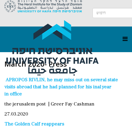
March 2020- Press
APROPOS RIVLIN, he may miss out on several state
visits abroad that he had planned for his inal year
in office
the jerusalem post | Greer Fay Cashman
27.03.2020
The Golden Calf reappears