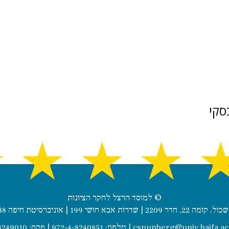
סקי
★
★
★
★
© למוסד הרצל לחקר הציונות
 | שדרות אבא חושי 199 | אוניברסיטת חיפה 3498838
cspunberg@univ.haifa.ac.
| טלפון: 972-4-8240851 | פקס: 972-4-8249010