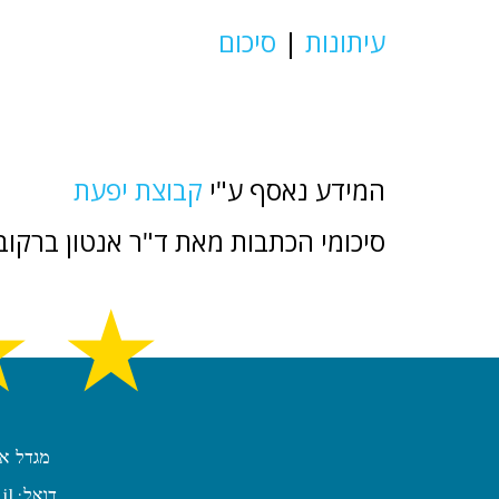
עיתונות
|
סיכום
המידע נאסף ע"י
קבוצת יפעת
סיכומי הכתבות מאת ד"ר אנטון ברקוב
★
★
מגדל אשכול, קומה 22, חדר 2209
דואל:
il