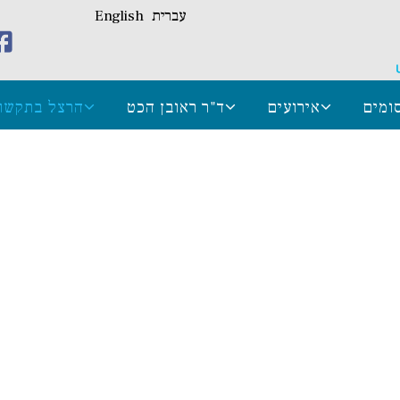
עברית
English
ומים
אירועים
ד"ר ראובן הכט
הרצל בתקשו