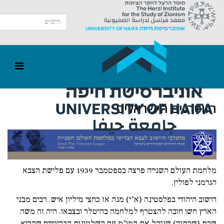
הווטרנים הישראלים
מלחמת העולם השנייה פרצה בספטמבר 1939 עם פלישת הצבא
הגרמני לפולין.
הישוב היהודי בפלסטינה (א"י) מנה אז כחצי מיליון איש. רבים מבני
הארץ חשו חובה להצטרף למלחמה בהיטלר ובצבאו. היה זה משה
שרת (שרתוק) שניהל את המו"מ עם השלטונות הבריטיים שהביא