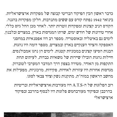
כדבר ראשון הכין הפיקוד הבריטי קבוצה של מפקדות ארצישראליות.
בינואר 1942 נפתח קורס עם ששים מתנדבות, חלקן מפקדות בהגנה.
הקורס הניב קצינות ומפקדות זוטרות יותר. לאחר מכן החל גיוס כללי.
אחרי טירונות של חודש ימים, שרתו המגויסות בארץ, במצרים ובלבנון,
לימים גם באיטליה ובאוסטריה. מספר רב היו אפסנאיות במחסני
האספקה והציוד הענקיים בארץ ובמצרים, מספר דומה היו נהגות.
הבנות הסיעו קצינים במכוניות קטנות. לימים הן נהגו אמבולנסים.
חיילות נהגות הובילו שיירות של משאיות כבדות, לעיתים תחת
התקפות מן האוויר, מטירה בצפון דרך המדבר המערבי לטוברוק.
מגויסות אחרות היו עוזרות לאחיות, פקידות, מרכזניות, מפעילות את
מחשב הראשון במזה"ת, מתקנות נשק וציוד צבאי לסוגו.
רוב הפלוגות של ה-A.T.S היו מעורבות:
ארצישראליות ובריטיות
בהרכבן ובפיקוד מעורב
חמש פלוגות היו לבסוף בהרכב ובפיקוד
ארצישראלי