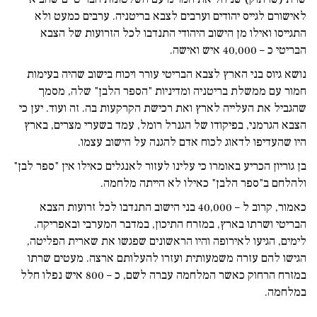
לאישורם לגייס יהודים וערבים לצבא בריטניה. ערבים כמעט ולא
התגייסו ואילו מן הישוב היהודי התנדבו לכל הזרועות של הצבא
הבריטי כ – 40,000 איש ואישה.
נושא גיוס בני הארץ לצבא הבריטי עורר ויכוח בישוב שהיה בעימות
חמור עם ממשלת בריטניה ומדיניות "הספר הלבן" שלה, מסמך
שהגביל את העלייה לארץ ואת רכישת הקרקעות בה. זה ועוד. יען כי
הצבא הגרמני, בפיקודו של הגנרל רומל, עמד בשערי מצרים, בארץ
היו שהעדיפו לדאוג לכוח אדם להגנה על הישוב עצמו.
בן גוריון הכריע באומרו כי עלינו לעזור לאנגלים כאילו אין "ספר לבן"
ולהלחם ב"ספר הלבן" כאילו לא הייתה מלחמה.
כאמור, קרוב ל – 40,000 בני הישוב התנדבו לכל זרועות הצבא
הבריטי ושרתו בארץ, במזרח התיכון, במדבר המערבי ובאפריקה.
לימים, הגיעו לאירופה והיו הראשונים שפגשו את שארית הפליטה,
הגישו להם עזרה משמעותית ועזרו להעלותם ארצה. מעטים שרתו
במזרח הרחוק כאשר המלחמה עברה לשם, כ – 800 איש נפלו חלל
במלחמה.