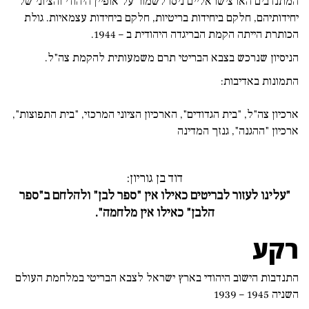
המתנדבים הארצישראליים ניסו לשמור על אופיין היהודי והציוני של
יחידותיהם, חלקם ביחידות בריטיות, חלקם ביחידות עצמאיות. גולת
הכותרת הייתה הקמת הבריגדה היהודית ב – 1944.
הניסיון שנרכש בצבא הבריטי תרם משמעותית
להקמת צה"ל
.
התמונות באדיבות:
ארכיון צה"ל, "בית הגדודים", הארכיון הציוני המרכזי, "בית התפוצות",
ארכיון "ההגנה", גנזך המדינה
דוד בן גוריון:
"עלינו לעזור לבריטים כאילו אין "ספר לבן" ולהלחם ב"ספר
הלבן" כאילו אין מלחמה".
רקע
התנדבות הישוב היהודי בארץ ישראל לצבא הבריטי במלחמת העולם
השניה 1945 – 1939