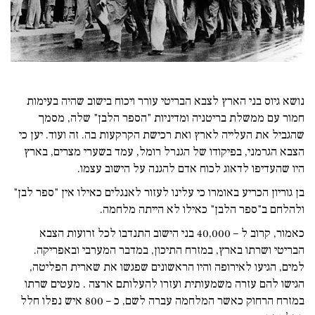
נושא גיוס בני הארץ לצבא הבריטי עורר ויכוח בישוב שהיה בעימות
חמור עם ממשלת בריטניה ומדיניות "הספר הלבן" שלה, מסמך
שהגביל את העלייה לארץ ואת רכישת הקרקעות בה. זה ועוד. יען כי
הצבא הגרמני, בפיקודו של הגנרל רומל, עמד בשערי מצרים, בארץ
היו שהעדיפו לדאוג לכוח אדם להגנה על הישוב עצמו.
בן גוריון הכריע באומרו כי עלינו לעזור לאנגלים כאילו אין "ספר לבן"
ולהלחם ב"ספר הלבן" כאילו לא הייתה מלחמה.
כאמור, קרוב ל – 40,000 בני הישוב התנדבו לכל זרועות הצבא
הבריטי ושרתו בארץ, במזרח התיכון, במדבר המערבי ובאפריקה.
למים, הגיעו לאירופה והיו הראשונים שפגשו את שארית הפליטה,
הגישו להם עזרה משמעותית ועזרו להעלותם ארצה . מעטים שרתו
במזרח הרחוק כאשר המלחמה עברה לשם, כ – 800 איש נפלו חלל