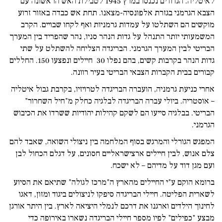
לאיטליה. הגדודים נכנסו במרץ 1945 לטבילת האש הראשונה עם
הצבא הגרמני בגזרת אלפונסיה-מצאנו. תחת אש כבדה באזור זרוע
מוקשים הם השתלטו על עמדות גרמניות ואף לקחו שבויים. הקרב
המשמעותי יותר התנהל על גדות הנהר סניו, נהר שהפריד בין המערך
הבריטי לבין המערך הגרמני. הבריגדה הצליחה להשתלט על שתי
גדות הנהר בקרבות קשים, בהם נפלו 30 חיילים ונפצעו 150. החללים
קבורים בבית הקברות הצבאי הבריטי בעיר רוונה.
אחרי כניעת גרמניה, הועברה הבריגדה לטרויזיו, בקרבת גבול איטליה
– אוסטריה. ביולי עברה הבריגדה לבלגיה כחלק מ"חיל השחרור"
הבריטי. בבלגיה סייעו הם לשקם קהילות יהודיות ששרדו את הכיבוש
הגרמני.
המפגש הגורלי והמרגש בסוף המלחמה בין ניצולי השואה, שאבד להם
צלם אנוש, לבין חיילים ארצישראליים חסונים, על דגלם הכחול לבן
ועם מגן דוד על מדיהם – לא ישכח.
ברומא הוקם ע"י החיילים מהארץ ה"מרכז לגולה" שתיאם את הסיוע
לשארית הפליטה. חיילי הבריגדה סיפקו לניצולים ביגוד ומזון, דאגו
לחינוך הילדים וארגנו את דרכם לנמלי היציאה לארץ. בין היתר אורגן
מבצע "כפילים" לפיו מספר חיילי הבריגדה נשארו באירופה כדי