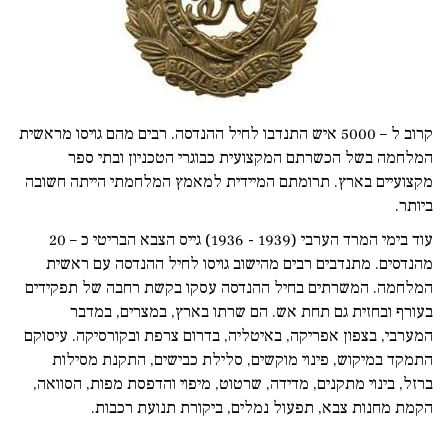
קרוב ל – 5000 איש התנדבו לחיל ההנדסה. רבים מהם גויסו מראשית
המלחמה בשל הכשרתם המקצועית כבוגרי הטכניון ובתי ספר
מקצועיים בארץ. תרומתם המיידית למאמץ המלחמתי הייתה חשובה
ביותר.
עוד בימי המרד הערבי (1939 - 1936) גייס הצבא הבריטי כ – 20
מהנדסים. מתנדבים רבים מהישוב גויסו לחיל ההנדסה עם ראשית
המלחמה. המשרתים בחיל ההנדסה עסקו בקשת רחבה של תפקידים
בעורף ובחזית גם תחת אש. הם שרתו בארץ, במצרים, במדבר
המערבי, בצפון אפריקה, באיטליה, בדרום צרפת ובקורסיקה. עיסוקם
התמקד במיקוש, פינוי מוקשים, סלילת כבישים, התקנת מסילות
ברזל, בינוי מתקנים, מדידה, שרטוט, מיפוי והדפסת מפות, הסוואה,
הקמת מחנות צבא, תפעול נמלים, ביקורת תנועת רכבות.