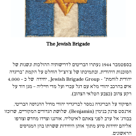
The Jewish Brigade
בספטמבר 1944 נעתרו הבריטים לדרישותיה ההולכות ונשנות של
הסוכנות היהודית, ובתמיכתו של צ'רצ'יל הוחלט על הקמת "בריגדה
יהודית לוחמת" - Jewish Brigade Group., יחידה של כ – 4,000
איש בהרכב יהודי מלא עם דגל עברי ועל מדי חייליה – מגן דוד על
רקע צהוב (כצבע הטלאי הצהוב).
הפיקוד על הבריגדה נמסר לבריגדיר יהודי מחיל ההנדסה הבריטי,
ארנסט פרנק בנימין (Benjamin). שלושת הגדודים המקוריים, שרוכזו
בבורג' אל ערב לפני צאתם לאיטליה, אורגנו וצוידו מחדש וצורפו
אליהם יחידות סיוע מתוך אותן היחידות ששרתו בהן המגויסים
הראשונים.