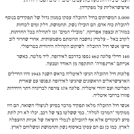
העברים ביחידות מעורבות עם בריטים. לימים הפכו ליחידות
ארצישראליות על מפקדיהן.
5,000 המשרתים בחיל ההובלה עסקו במגוון גדול של תפקידים בנוסף
להובלת כוח אדם; הם הובילו נשק, תחמושת, דלק ומים לכוחות
במזה"ת ובצפון אפריקה. "מובילי המים" זכו לתהילה בכל החזיתות.
לקרב באל – עלמיין נחשבה תרומתם משמעותית. אחרי שחרור לוב
סייעו אנשי חיל ההובלה לשיקום הקהילה היהודית בטריפולי.
140 חיילי פלוגה 462 נספו בדרכם לאירופה, ליד מלטה, כאשר
אנייתם "ארינפורה" הותקפה מן האוויר וטבעה.
פלוגות חיל ההובלה הגיעו לאיטליה בראש השנה 1943 והיו החיילים
הארצישראלים הראשונים שהגיעו לאירופה ונפגשו עם שארית
הפליטה ועם יהודי איטליה. פלוגה 178 צורפה לבריגדה ויתר היחידות
פוזרו ברחבי איטליה.
אנשי חיל ההובלה מלאו תפקיד מרכזי בסיוע לניצולי השואה, הם היו
ממקימי "המרכז לגולה", כמי ששלטו בצי של רכב, יכלו לא רק לתת
סיוע לעקורים אלא אף להובילם לנמלי היציאה של אניות ההעפלה
לארץ. כמו כן גם הם עסקו באיסוף נשק ותחמושת ומשלוחם לארץ.