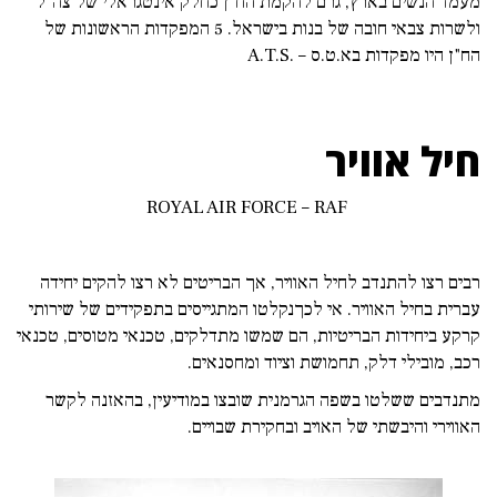
מעמד הנשים בארץ, גרם להקמת הח"ן כחלק אינטגראלי של צה"ל
ולשרות צבאי חובה של בנות בישראל. 5 המפקדות הראשונות של
הח"ן היו מפקדות בא.ט.ס – .
A.T.S
חיל אוויר
ROYAL AIR FORCE – RAF
רבים רצו להתנדב לחיל האוויר, אך הבריטים לא רצו להקים יחידה
עברית בחיל האוויר. אי לכךנקלטו המתגייסים בתפקידים של שירותי
קרקע ביחידות הבריטיות, הם שמשו מתדלקים, טכנאי מטוסים, טכנאי
רכב, מובילי דלק, תחמושת וציוד ומחסנאים.
מתנדבים ששלטו בשפה הגרמנית שובצו במודיעין, בהאזנה לקשר
האווירי והיבשתי של האויב ובחקירת שבויים.