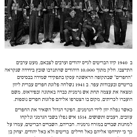
ב 1940 קיוו הבריטים לגייס יהודים וערבים לצבאם, מעט ערבים
התייצבו. חלק מתוך 10,000 היהודים שהתנדבו שובץ ביחידה שנקראה
"החפרים" שבתקופה הראשונה עסקו בתפקידי שמירה בבסיסים
בריטיים ובעבודות עפר. ב 1941 נשלחה פלוגת חפרים עברית ליוון
ומצאה את עצמה תחת אש גרמנית כבדה באתונה ובפיראוס, משם
הועברו לכריתים, מקום בו הצטרפו אליהם פלוגות חפרים נוספות.
כאשר נפלה יוון לידי הגרמנים, הפינוי הגדול השאיר את החפרים
עזובים, רעבים ותשושים. 1514 איש נפלו בשבי הגרמני ונלקחו
למחנות שבויים במזרח גרמניה. חבריהם, השבויים הבריטים, עמדו על
כך כי יתייחסו אליהם כאל חיילים בריטים ולא כאל יהודים. יצחק בן