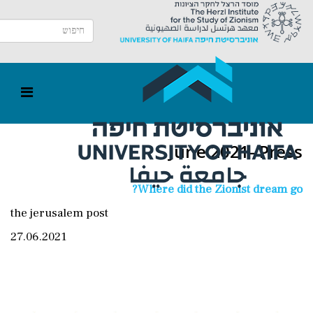
June 2021- Press
Where did the Zionist dream go?
the jerusalem post
27.06.2021