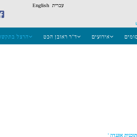
עברית
English
ומים
אירועים
ד"ר ראובן הכט
הרצל בתקשו
וכנית אוגנדה '