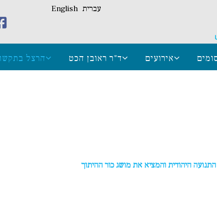
עברית
English
ומים
אירועים
ד"ר ראובן הכט
הרצל בתקשו