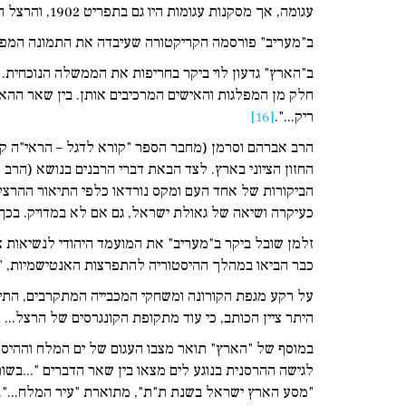
עגומה, אך מסקנות עגומות היו גם בתפריט 1902, והרצל החליט לחזות אחרת...".
ב"מעריב" פורסמה הקריקטורה שעיבדה את התמונה המפור
ב"הארץ" גדעון לוי ביקר בחריפות את הממשלה הנוכחית. 
חלק מן המפלגות והאישים המרכיבים אותן. בין שאר ההאשמו
ריק...".
[16]
הרב אברהם וסרמן (מחבר הספר "קורא לדגל – הראי"ה ק
החזון הציוני בארץ. לצד הבאת דברי הרבנים בנושא (הרב
הביקורות של אחד העם ומקס נורדאו כלפי התיאור ההרצל
כעיקרה ושיאה של גאולת ישראל, גם אם לא במדויק. בכך
זלמן שובל ביקר ב"מעריב" את המועמד היהודי לנשיאות צר
כבר הביאו במהלך ההיסטוריה להתפרצות האנטישמיות, "...
על רקע מגפת הקורונה ומשחקי המכבייה המתקרבים, התייחס
היתר ציין הכותב, כי עוד מתקופת הקונגרסים של הרצל...
במוסף של "הארץ" תואר מצבו העגום של ים המלח וההיסט
"מסע הארץ ישראל בשנת ת"ת", מתוארת "עיר המלח...".