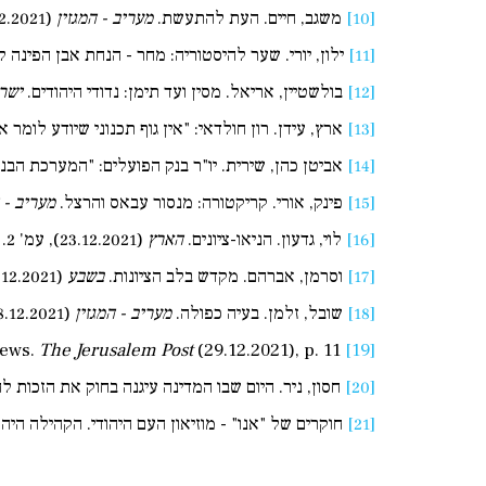
[10]
משגב, חיים. העת להתעשת.
מעריב
-
המגזין
(19.12.2021), עמ' 3.
[11]
ילון, יורי. שער להיסטוריה: מחר - הנחת אבן הפינה
[12]
בולשטיין, אריאל. מסין ועד תימן: נדודי היהודים.
ישר
[13]
ארץ, עידן. רון חולדאי: "אין גוף תכנוני שיודע לומר איך 
[14]
אביטן כהן, שירית. יו"ר בנק הפועלים: "המערכת הבנ
[15]
פינק, אורי. קריקטורה: מנסור עבאס והרצל.
מעריב
-
[16]
לוי, גדעון. הניאו-ציונים.
הארץ
(23.12.2021), עמ' 2.
[17]
וסרמן, אברהם. מקדש בלב הציונות.
בשבע
(23.12.2021), עמ' 42.
[18]
שובל, זלמן. בעיה כפולה.
מעריב
-
המגזין
(28.12.2021), עמ' 2.
The Jerusalem Post
(29.12.2021), p. 11.
Revivi, Oded. Israel belongs to the Jews.
[19]
[20]
חסון, ניר. היום שבו המדינה עיגנה בחוק את הזכות 
[21]
חוקרים של "אנו" - מוזיאון העם היהודי. הקהילה היהו