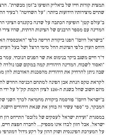
שתיים מיצירותיו הידועות ביותר: "על השחיטה" ו"בעיר ההר
ב"עולם קטן" הופיעה הכתבה על שדנה בקונגרס הציוני ה
המדינה עם מספר הרבנים של הציונות הדתית, שהיו צירי 
"בישראל היום!" הפנו ביקורת חריפה כלפי "האובססיה הא
היחס העוין כלפי הציונות החל מימי הרצל ושל בעל העיתון
ד"ר חיים משגב ביקר בנימוס את שר הפנים הנוכחי, עמר 
"ואסור לשכוח, המדינה היהודית קמה במקום שבו נולדה ל
שבה ניתן להרחיק את היהודית מהסכנות האורבות להן מכל
לקראת טקס הנחת אבן הפינה למתחם הכניסה החדש להר הר
מיזם חשוב שחל בשנת ה-120 לציון הקמת קק"ל על ידי הרצל בשנת 1901. מתחם הכניסה החדש יותאם למציאות הסביבתית הנוכחית, ויוסיף כבוד לפנתיאון הלאומי...".
ב"ישראל היום!" פורסמה ביקורת מחמיאה לכרך השני של ספ
המבקר, כי "ספר עשיר זה בוחן את שנאת היהודים הישנה...
במסגרת "ועידת ישראל לעסקים של גלובס" התייחס רון ח
ישראל, אבל חזון לבדו אינו מספיק... לחברה חפצת חיים, 
על המערכת הפיננסית ושוק ההון על רקע גידול דמוגרפי מ