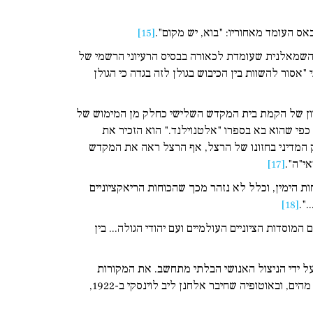
 העומד מאחוריו: "בוא, יש מקום".
[15]
יה השמאלנית שעומדת לכאורה בבסיס הרעיוני הרשמי של
אסור להשוות בין הכיבוש בגולן לזה בגדה כי הגולן
יון של הקמת בית המקדש השלישי כחלק מן המימוש של
כפי שהוא בא בספרו "אלטנוילנד." הוא הזכיר את
ק המדיני בחזונו של הרצל, אף הרצל ראה את המקדש
י"ה".
[17]
ת הימין, וכלל לא נזהר מכך שהכוחות הריאקציוניים
".
[18]
סדות הציוניים העולמיים ועם יהודי הגולה... בין
ל ידי הניצול האנושי הבלתי מתחשב. את המקורות
לגישה ההרסנית בנוגע לים מצאו בין שאר הדברים "...בשורשי הציונות והיחס שלה לטבע. בנימין זאב הרצל חזה את הפקת המינרלים מהים, ובאוטופיה שחיבר אלחנן ליב לוינסקי ב-1922,