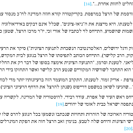
[14]
סמת של הרצל במרפסת. בקריקטורה קורא חוזה המדינה לח"כ מנסור עבאס
לטענתו, היא מייצגת את ה"ניאו-ציונים", שכלל אינם דבקים באידיאולוג
ת שהשמיע, התייחס לוי לכתביו של אורי זכי, יו"ר מרכז הרצל, שטען כי "
וק ודגל ירושלים, האלטרנטיבה הנשכחת לתנועה הציונית") סיקר את הרע
 קוק, הרב קלישר), התייחס הכותב לתפיסתו של הרצל בנוגע לבית המקדש, 
יאני. לטענת וסרמן, "התנועה הציונית אימצה בסופו של דבר רק את החל
 הוא התחבר לשורשיה המקוריים שנטע הרב קלישר ואשר התחזקו בידי הרא
פת - אריק זמור. לטענתו, התקרב המועמד הזה ברעיונותיו יותר מדי לכוחו
שהגיעו לשיאן במשפט דרייפוס (שנתן להרצל את הדחף הרעיוני הציוני)...
 ראש העיר של אפרת, עודד רבידי, להיסטוריה של המדינה, לקשריה עם המו
 נתפסה ישראל כבית לאומי של יהודים.
[19]
וריה הארוכה של הזהרות ותחזיות שנכתבו ונשמעו בכל הנוגע להרס שלו ע
[20]