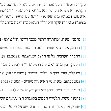
סקירה היסטורית על נוכחות היהודים בהונגריה פורסמה ב"
הקדמה ואימצו את ערכי ההשכל וזאת לעומת יהודי גליציה
אישטוצי (שמוּנע מהחשש מהיהודים) עם הרעיון לייסד ליה
בציונות משיחית שקר והקהילה הניאולוגית דגלה בהתבוללו
[1]
נחמני, משה. "מתתיהו הרצל מכבי דורנו".
עולם קטן
(3.12.2021), עמ' 22.
[2]
דוידוב, אפרת. אוטופיה חינוכית: הגות, ספרות והמעשה
[3]
החברה הערבית על פי הרצל.
זמן הצפון
(9.12.2021), עמ' 20; החברה הערבית על פי הרצל.
[4]
העסקה בין מרצ לאש עתיד: מקום רווחי לבעלה תמר ז
[5]
פינקלר, קובי. דרך פוזיילוב .
נופשים
(10.12.2021), עמ' 10.
[6]
נסטלבאום, משה. מי האיש/ה?
מעריב
-
המגזין
(12.12.2021), עמ' 8 (החידה); נסטלבאום, משה. מי האיש/ה?
[7]
טוביה, רוני. חיים נחמן ביאליק.
זמן מבשרת
(16.12.2021), עמ' 56.
[8]
נחמני, משה. תלמידי חכמים בקונגרס הציוני.
עולם קטן
[9]
שורץ, עדי. אפור זה השחור החדש.
ישראל היום
! -
השב