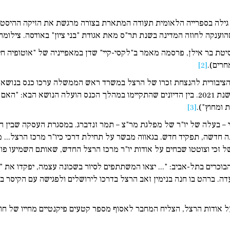
 גילה בספרייה הלאומית תעודה המתארת בצורה מרגשת את הזיקה ההיסט
שהוענקה לחוזה המדינה בשנת תר"ס מאת אגודת "בני ציון" באודסה. צילומה
יטת בר אילן, פרסמה מאמר ב"לקסי-קיי" שדן במאפייניה של "אוטופיה חי
חרים).
[2]
ציבורית להנצחת זכרו של הרצל במשרד ראש הממשלה ערכו כנס בנושא "ה
חזונו של חוזה המדינה לעומת יישומו בפועל בישראל של שנת 2021. בין הדיונים שהתקיימו במהלך 
 ומחוץ").
[3]
כי – בעלה של יו"ר של מפלגת מר"צ – תמר זנדברג. במסגרת העסקה שבין ה
נה חדשה, תפקיד חדש. בגאווה מבשר על תחילת דרכי כיו"ר מרכז הרצל... מ
ל זכי וצוטטו שבחים על אודות יו"ר מרכז הרצל החדש, שאותם השמיעו פול
בוכרים בתל-אביב: "... יצאו המשתתפים לסיור בשכונה עצמה, יפקדו את "
. ברהט בו חנה בנימין זאב הרצל בדרכו לירושלים ולפגישה עם הקיסר במק
 אודות הרצל, הצליח המחבר לאסוף מספר קטעים פיקנטיים מחייו של חו