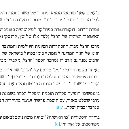
ב"עולם קטן" פורסמו ממצאי מחקרו של משה נחמני. הוא
לבין מתתיהו הרצל "מכבי דורנו". מדובר בתעודה חגיגית 
אפרת דוידוב, דוקטורנטית במחלקה לפילוסופיה באוניברס
האוטופיה הציונית של הרצל (לצד אלו של שץ, לוינסקי וא
מרכז הרצל מבית ההסתדרות הציונית העולמית והמועצה ה
הרבים נמנה גם אדם רז (מחבר הספר "הרצל, מאבקיו מבית
בעיתון בשפה הרוסית "מיג" פורסם על "הג'וב" של אורי ז
בכתבה צוטט זכי המתייחס למינויו (תרגום מרוסית): "...ש
וקידום מורשתו...". בהמשך הכתבה פורטו תנאי העסקתו ש
ב"נופשים" הופיעה סקירת תוכנית ומסלול הסיור בשכונת ה
ערבי ששלט באזור, עם תוספת פרשיה עגומה בתולדות העדה
שנרצחו בבית יצקר...".
[5]
בחידה היסטורית "מי האיש/ה?" שהגה משה נוסטלבאום על
מפורסמים על אודותיו.
[6]