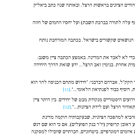
ל הוזכר בכתבה בהקשר לפרעות קישינב ב-1903: "...הפרעות עוררו את היהודים הציונים בראשות הרצל, ובאותה שנה כתב ביאליק
ף עלה לתורה בברכת השבת) ועל יחסיו החמים של חוזה
לל הנושאים שקשורים בישראל. בכתבה המורחבת נותח
 כדי לא לאבד את המדינה. באמצע הכתבה ציין משגב:
ת אחרת. בנימין זאב הרצל... ידע שזאת הדרך היחידה
 הקק"ל, אברהם דבדבני: "חידוש מתחם הכניסה להר הוא
[11]
ים היסטוריים מנקודת מבט של יחידים. בין היתר ציין
ודור הרצל ועם לידת הציונות...".
[12]
שהביא למהפכה הציונית, שבעקבותיה הוקמה מדינת
אובן קרופיק (יו"ר בנק הפועלים), אם כי הוא שם דגש
יומים דמוגרפיים, ביטחוניים, חברתיים שיובילו למסקנה