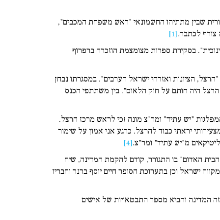
ורית שבין מתתיהו החשמונאי "ראש משפחת המכבים",
 צורף לכתבה.
[1]
נוכית". בסקירת ספרות מצומצמת הוזכרה ברפרוף
רצל, הציונות ואזרחי ישראל הערבים". במסגרתו נבחן
הכנס הועלה הנושא הבא: "האם הרצל היה חותם על חוק הלאום". בין משתתפי הכנס
מפלגות "יש עתיד" ומר"צ מונה זכי לראש מרכז הרצל.
צעירותי יראתי כבוד להרצל. כרגע אני אמון על שימור
יטיקאים מ"יש עתיד" ומר"צ.
[4]
הבית האדום" בו התגורר, קודם להקמת המדינה, שיח
ווה ישראל וכן בתערוכת הסופר חיים יוסף ברנר וחבריו
זה המדינה והביא מספר התבטאויות של אישים