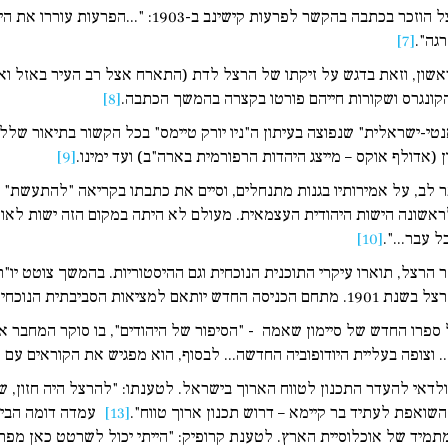
תמצית קורות חייו של ביאליק הופיעו ב"זמן מבשרת". הרצ
גה".
[7]
ראשון, וזאת בדגש על זיקתו של הרצל לדת (התארח אצל רב העיר באזל וא
הקונגרס ושקורות חייהם פורטו בקצרה בהמשך הכתבה.
[8]
נטי-ישראלית" שנפוצה בעיתון ה"ניו יורק טיימס" בכל הקשור בתיאור ש
 (אדולף אוקס – מייצג היהדות הרפורמית בארה"ב) ועד ימינו.
[9]
בר לב, על אמירותיו בגנות מתנחלים, וסיים את כתבתו בקריאה "להתעשת"
ראשונה הישות היהודית העצמאית. מעולם לא היתה במקום הזה ישות לאומי
 עבר...".
[10]
צל, תוארו עיקרי התוכנית הנוכחית וגם ההיסטוריות. בהמשך צוטט יו"ר
רו החדש של סיימון שאמה - "הסיפור של היהודים", בו סוקר המחבר אירוע
 וצופה בעליית היודופוביה החדשה... לבסוף, הוא מפגיש את הקוראים עם תא
ולדאי להעדר התכנון לטווח הארוך בישראל. לטענתו: "להרצל היה חזון, 
השואפת לעתיד בר קיימא – דרוש תכנון ארוך טווח".
[13]
עמדה דומה הביע ר
תמיד של אוכלוסיית הארץ. לטענת קרופיק: "הייתי יכול לשרטט כאן מפת א