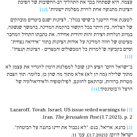
עצמה. היא שפתחה בכך את התהליך רב-החשיבות של הפיכת
הציונות מתנועה אחת לזירת מפלגות ייצוגיות".
[12]
לטענת אורי הייטנר ב"שישי בגולן", לציונות ישנם ביטויים מובהקים
של הצלחה, בין היתר בכל הקשור בהקמת המדינה, בהמשך שגשוגה,
במיזוג הגלויות ויצירת זהות יהודית אחידה. את כתבתו התחיל המחבר
מציטוט של חוזה המדינה על אודות הציונות בתור "אידיאה נצחית"
וסיים בקביעה ש"למרות כל המכשולים והמֶצרים - הציונות תנצח!".
[13]
ב"ישראל היום" הציע רונן שובל למפלגות הימין להגדיר את עצמן לא
מתוך שלילה (מה הן לא) אלא מתוך מה שהן כן, כלומר: תוך הצבת
מטרות ברורות, ובהתאם לחזונם, לפילוסופיה ולאידיאולוגיה של
הרצל וז'בוטינסקי.
[14]
Lazaroff, Tovah. Israel, US issue veiled warnings to
[1]
Iran.
The Jerusalem Post
(1.7.2021), p. 2.
[2]
כהנא, אריאל, בנט: "לא נכבול את ידינו בהגנה על הביטחון".
ישראל היום
!
(1.7.2021), עמ' 11.