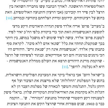
לרגל פתיחת האולימפיאדה, נכתב ב"מעריב" על ההיסטוריה של
האולימפיאדה הראשונה. לאורך הכתבה עשו מחבריה השוואה בין
הרצל לבין פייר דה קובירטן (אבי הרעיון והתנועה האולימפית), וזאת
בדגש על רעיונותיהם, קידומם ומידת הצלחתם בתודעה ובמרחב.
[10]
ב"מעריב" פרופ' אריה אלדד סיפק הגדרה תיאורטית ורקע מדעי
לתופעת האנטישמיות וזאת תוך כדי ביקורת כלפי הח"כ יאיר לפיד.
לטענת פרופ' אלדד, עושה לפיד שימוש לא מושכל במושג, בין היתר
בכך שמקטלג תחתיו את כלל "שונאי אדם ללא סיבה". לקראת סוף
כתבתו ציין אלדד: "אנטישמיות אינה רק "שנאת זרים". היהודים היו
הכי גרמנים בגרמניה והם הכי אמיריקאים. ובניגוד לציפיותיו של הרצל
- שהקמת מדינת היהודים תרפא את העולם ממחלת האנטישמיות -
היא לא נעלמה. להיפך".
[11]
ב"ישראל היום" אבי בראלי ביקר את המערכת הפוליטית הישראלית,
בדגש על המפלגות "החלולות" שלא מייצגות את הציבור ועל אף
היותן גלגול, התגלמות והמשך לכאורה של מפלגות העבר הן לא
דוגלות ולא מקדמות את האידיאולוגיות המקוריות שלהן. בראלי סיפק
לטענותיו רקע היסטורי שהתחיל מתנועת "המזרחי", ש"... הוקמה
כבר ב-1902, שנים ספורות אחרי שהרצל הקים את התנועה הציונית