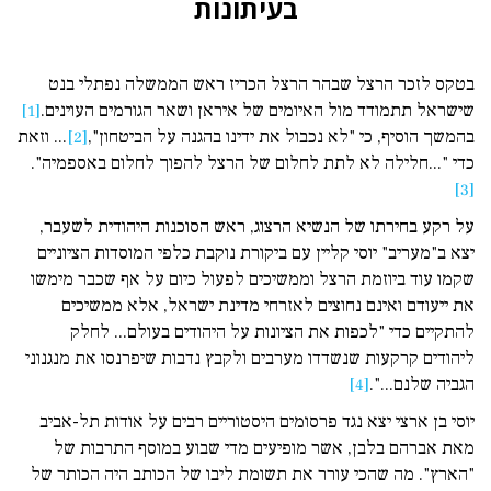
בעיתונות
בטקס לזכר הרצל שבהר הרצל הכריז ראש הממשלה נפתלי בנט
שישראל תתמודד מול האיומים של איראן ושאר הגורמים העוינים.
[1]
בהמשך הוסיף, כי "לא נכבול את ידינו בהגנה על הביטחון",
[2]
... וזאת
כדי "...חלילה לא לתת לחלום של הרצל להפוך לחלום באספמיה".
[3]
על רקע בחירתו של הנשיא הרצוג, ראש הסוכנות היהודית לשעבר,
יצא ב"מעריב" יוסי קליין עם ביקורת נוקבת כלפי המוסדות הציוניים
שקמו עוד ביוזמת הרצל וממשיכים לפעול כיום על אף שכבר מימשו
את ייעודם ואינם נחוצים לאזרחי מדינת ישראל, אלא ממשיכים
להתקיים כדי "לכפות את הציונות על היהודים בעולם... לחלק
ליהודים קרקעות שנשדדו מערבים ולקבץ נדבות שיפרנסו את מנגנוני
הגביה שלנם...".
[4]
יוסי בן ארצי יצא נגד פרסומים היסטוריים רבים על אודות תל-אביב
מאת אברהם בלבן, אשר מופיעים מדי שבוע במוסף התרבות של
"הארץ". מה שהכי עורר את תשומת ליבו של הכותב היה הכותר של