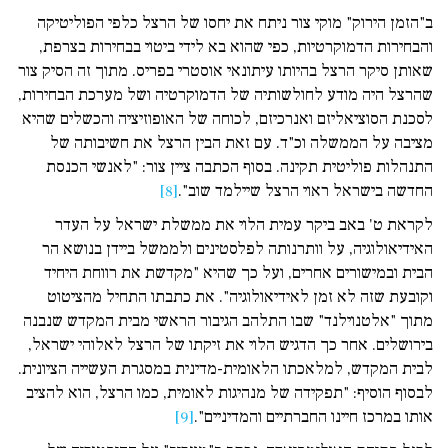
ב"הזמן הירוק" מוקי צור ניתח את יחסו של הרצל כלפי הפוליטיקה
והבחירות הדמוקרטיות, כפי שהוא בא לידי ביטוי בבחירות בצרפת,
שאותן סיקר הרצל בהיותו עיתונאי אוסטרי בפריס. מתוך זה הסיק צור
שהרצל היה מודע לחולשותיה של הדמוקרטיה ושל מערכת הבחירות,
לסכנת הסוציאליזם ואנרכיזם, לכוחה של האופוזיציה והכשלים שהיא
מציבה על הממשלה וכ"ד. עם זאת הבין הרצל את חשיבותה של
התנהלות פוליטית תקינה. בסוף הכתבה ציין צור: "לאנשי הכנסת
החדשה בישראל ראוי הרצל שיילמד שוב".
[8]
לקראת ט' באב ביקר עמית הלוי את ממשלת ישראל על העדר
האידיאולוגיה, על וותרנותה לפלסטינים ולממשל ביידן בנושא הר
הבית ובמישורים אחרים, ועל כך שהיא "מקדשת את רווחת היחיד
וקובעת שזה לא זמן לאידיאולוגיה". את כתבתו התחיל מהציטוט
מתוך "אלטנוילנד" שבו התלהב הגיבור הראשי מבית המקדש שנבנה
בירושלים. אחר כך הדגיש הלוי את זיקתו של הרצל לאלוהי ישראל,
לבית המקדש, למלאכתו הלאומית-מדינית במסגרת העשייה הציונית.
לבסוף הוסיף: "תפקידה של מנהיגות לאומית, כמו הרצל, הוא להציב
אותו במרכז חיינו החברתיים והמדיניים".
[9]