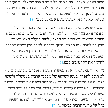
הטור בשבוע שעבר: "אם תשכח תל אביב תשכח שמאלי". לטענת בן
ארצי: "מן משחק המילים שכזה שנועד להגדיר את תל אביב כמפעל
ציוני כולו, אך כדי לא לפגוע בהרצל ובעיר הבירה הוחלפה יד ימין ליד
שמאל, כאילו התל אביבים כולם שמאלני נפש".
[5]
דמיטרי שומסקי ביקר קשות את ראש העיר של מצפה רמון על
התנגדותו למצעד הגאווה ועל עמדותיו האנטי-להט"ביות. את כתבתו
התחיל מתיאור "האשליה של הרצל", לפיה תיעלם האנטישמיות
מהעולם לנוכח אמנציפציה, חינוך וקידמה. לאחר מכן השווה המחבר
בין האנטישמיות לבין שנאת הלהט"ב המודרנית ובין מעשיהן של
המפלגות האנטישמיות באירופה לבין להט"בופובים המעוניינים
להחזיר את הלהט"בים לגטו.
[6]
ע"ד אהרן פאפו ביקר את הממשלה הנוכחית וטען כי בהרכבה הנוכחי
לא תוכל לתפקד. בנוגע לשיתוף של מפלגה ערבית בממשלה ולשינוי
בצביונה של המדינה ציין: "הרצל עצמו כתב בספרו את הביטוי "מדינת
היהודים", ולא מדינה ערבית-יהודית; ז'בוטינסקי כתב על "קיר ברזל"
שיש להקים כנגד המגמה הערבית למניעת מדינה יהודית, ואילו
בן-גוריון והמועמד שלו לשר החוץ, חיים ארלוזורוב, לא רצו לשמוע
כלל על מדינה ערבית כביכול...".
[7]