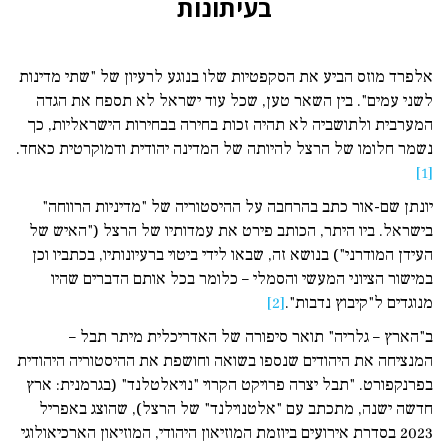
בעיתונות
אלפרד מוזס הביע את הסקפטיות שלו בנוגע לרעיון של "שתי מדינות
לשני עמים". בין השאר טען, שכל עוד ישראל לא תספח את הגדה
המערבית ולתושביה לא תהיה זכות בחירה בבחירות הישראליות, כך
נשמר חלומו של הרצל להיותה של המדינה יהודית ודמוקרטית כאחד.
[1]
יונתן שם-אור כתב בהרחבה על ההיסטוריה של "מדיניות הרווחה"
בישראל. ביו היתר, הכותב פירט את עמדותיו של הרצל ("האיש של
העידן המודרני") בנושא זה, שבאו לידי ביטוי ברעיונותיו, בכתביו וכן
במישור הציוני המעשי והסמלי – כלומר בכל אותם הדברים שהיו
מנוגדים ל"קיבוץ נדבות".
[2]
ב"הארץ – גלריה" תואר סיפורה של האדריכלית מיתר תבל –
המנציחה את היהודים שנספו בשואה וחושפת את ההיסטוריה היהודית
בפרנקפורט. "תבל יצרה פרויקט הקרוי "נויאלטלנד" (בגרמנית: ארץ
חדשה ישנה, מתכתב עם "אלטנוילנד" של הרצל), שהוצג באפריל
2023 בסדרת אירועים ביוזמת המוזיאון היהודי, המוזיאון הארכיאולוגי