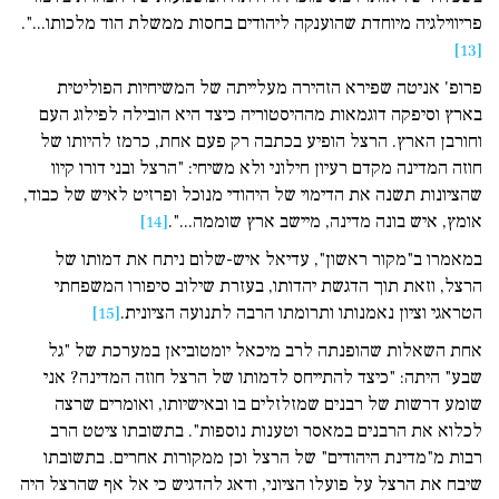
פריווילגיה מיוחדת שהוענקה ליהודים בחסות ממשלת הוד מלכותו...".
[13]
פרופ' אניטה שפירא הזהירה מעלייתה של המשיחיות הפוליטית
בארץ וסיפקה דוגמאות מההיסטוריה כיצד היא הובילה לפילוג העם
וחורבן הארץ. הרצל הופיע בכתבה רק פעם אחת, כרמז להיותו של
חוזה המדינה מקדם רעיון חילוני ולא משיחי: "הרצל ובני דורו קיוו
שהציונות תשנה את הדימוי של היהודי מנוכל ופרזיט לאיש של כבוד,
אומץ, איש בונה מדינה, מיישב ארץ שוממה...".
[14]
במאמרו ב"מקור ראשון", עדיאל איש-שלום ניתח את דמותו של
הרצל, וזאת תוך הדגשת יהדותו, בעזרת שילוב סיפורו המשפחתי
הטראגי וציון נאמנותו ותרומתו הרבה לתנועה הציונית.
[15]
אחת השאלות שהופנתה לרב מיכאל יומטוביאן במערכת של "גל
שבע" היתה: "כיצד להתייחס לדמותו של הרצל חוזה המדינה? אני
שומע דרשות של רבנים שמזלזלים בו ובאישיותו, ואומרים שרצה
לכלוא את הרבנים במאסר וטענות נוספות". בתשובתו ציטט הרב
רבות מ"מדינת היהודים" של הרצל וכן ממקורות אחרים. בתשובתו
שיבח את הרצל על פועלו הציוני, ודאג להדגיש כי אל אף שהרצל היה