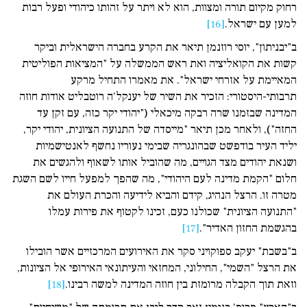
רחוק מקיום תורה ומצוות, הוא לא ויתר על זהותו כיהודי ופעל רבות
למען עם ישראל.
[16]
ב"יבניתון", יוסי רוזנמן תיאר את הקרע בחברה הישראלית וביקר
קשות את הקואליציה ואת ראש הממשלה על "המציאות הפוליטית
המאיימת על אזרחי ישראל". את מאמרו התחיל מרקע
תרבותי-היסטורי: הזכיר את השיר של יענקל'ה רוטבליט אודות חוזה
המדינה שבזמנו שרה רבקה מיכאלי ("יהודי יקר כזה, עם זקן עד
החזה"), ולאחר מכן תיאר "מייסדה של התנועה הציונית, יהודי יקר,
יליד העיר בודפשט שבהונגריה שבימי נעוריו נחשף לאנטישמיות
ושנאת יהודים מצד הגויים, מה שהוביל אותו לשאוף ולהגשים את
חלום "הקמת מדינה לעם היהודי", מה שהפך למפעל חייו לשם השגת
מטרה זו. הרצל הנהיג, קידם והביא לידיעה והכרת העולם את
"התנועה הציונית" שכולנו כעם, זכינו לקטוף את פירות עמלו
בהגשמת החזון האדיר".
[17]
ב"בשבת" יעקב ספוקויני סקר את האירועים המרכזיים אשר הובילו
את הרצל "השמי", החילוני, המחזאי והעיתונאי האירופי אל הציונות,
וזאת תוך הקבלה מרומזת בין חוזה המדינה למשה רבינו.
[18]