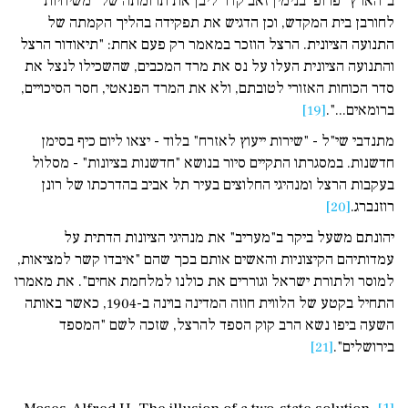
ב"הארץ" פרופ' בנימין זאב קדר ליבן את תרומתה של "משיחיות"
לחורבן בית המקדש, וכן הדגיש את תפקידה בהליך הקמתה של
התנועה הציונית. הרצל הוזכר במאמר רק פעם אחת: "תיאודור הרצל
והתנועה הציונית העלו על נס את מרד המכבים, שהשכילו לנצל את
סדר ­הכוחות האזורי לטובתם, ולא את המרד הפנאטי, חסר הסיכויים,
ברומאים...".
[19]
מתנדבי שי"ל - "שירות ייעוץ לאזרח" בלוד - יצאו ליום כיף בסימן
חדשנות. במסגרתו התקיים סיור בנושא "חדשנות בציונות" - מסלול
בעקבות הרצל ומנהיגי החלוצים בעיר תל אביב בהדרכתו של רונן
רוזנברג.
[20]
יהונתם משעל ביקר ב"מעריב" את מנהיגי הציונות הדתית על
עמדותיהם הקיצוניות והאשים אותם בכך שהם "איבדו קשר למציאות,
למוסר ולתורת ישראל וגוררים את כולנו למלחמת אחים". את מאמרו
התחיל בקטע של הלווית חוזה המדינה בוינה ב-1904, כאשר באותה
השעה ביפו נשא הרב קוק הספד להרצל, שזכה לשם "המספד
בירושלים".
[21]