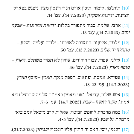
[10]
תורג'מן, לימור. תיכון אורט הנרי רונסון מציג: ניפגש בפארק
הציונות.
ידיעות אשקלון
(14.7.2023), עמ' 14.
[11]
ארצי, שלמה. סביר מתפורר בקלות.
ידיעות אחרונות – שבעה
ימים
(14.7.2023), עמ' 13.
[12]
מלמד, אליעזר. התשובה לאויבינו - ילודה ועלייה. ב
שבע –
מתחלף ירושלים
(13.7.2023), עמ' 50.
[13]
אילני, עפרי. עבור היהודים, שוויון לא תמיד משתלם.
הארץ
–
מוסף הארץ
(14.7.2023), עמ' 46.
[14]
שפירא, אניטה. ופתאום, הספק מנקר.
הארץ
–
מוסף הארץ
(14.7.2023), עמ' 18-22.
[15]
איש-שלום, עדיאל. "אני מאמין באמונה שלמה שהרצל נביא
אמת".
מקור ראשון – שבת
(14.7.2023), עמ' 7-6.
[16]
במה מרכזית לחופש הביטוי: שאלות לרב מיכאל יומטוביאן
מרמלה.
גל שבע
(14.7.2023), עמ' 4-5.
[17]
רוזנמן, יוסי. האם זה החזון עליו חונכנו?
יבניתון
(21.7.2023),