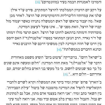
והמרכז לאמנויות הבמה בעיר (מוזונטרום)".
[3]
על רקע יום הזיכרון הממלכתי להרצל המתקרב, פירט עו"ד אילן
שלגי את עמדותיו הליברליות והדמוקרטיות של הרצל. לאחר מכן
שאל: מה יעבור בראשו של ראש הממשלה נתניהו כאשר יעמוד מול
קברו של הרצל, וזאת מפני ש"... אינו פועל לעיצוב המדינה,
מוסדותיה ודמותה בהתאם לחזונו של הרצל. האם תרצד מולו דמותו
של ד"ר גאייר, הרב הגזען המתואר בספרו "אלטנוילנד"? האם יהסס
בין דרכו של חוזה המדינה לבין ממשיכי דרכם של הרבנים גאייר
וכהנא החברים בממשלתו?".
[4]
ב"ישראל היום!", ברובריקה "ציטוט ביום" הופיע משפט מאחורית
הדבר של "אלטנוילנד" מאת חוזה המדינה: "חלום ומעשה אינם שונים
כל כך כפי שנוטים לחשוב, כי כל מעשי בני האדם בחלום יסודם, וגם
אחריתם – חלום היא...".
[5]
ב"הארץ" פרופ' יצחק זמיר ביקר את הממשלה וקרא לשרים ולחברי
הקואליציה להציל את המדינה מהסכנה של ביטול "עילת הסבירות".
בין השאר כתב זמיר: "אני רואה בעצמי אדם מתון, אבל גם למ­תינות
יש גבול. והגבול הזה נפרץ בלב אטום וביד גסה. אני רואה לנגד עיני
את החזון הציוני, החזון שהדריך גם אותי בכל מעשי, החזון שבא לידי