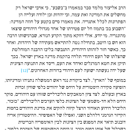
הרב אליעזר מלמד סבר במאמרו ב"בשבע", כי אויבי ישראל רק
מחשלים את המדינה ואת עמה, וכי יהדות וכן ילודה ועלייה הן
הפתרונות לכלל אתגריה. את מאמרו סיים בקטע על חוזה המדינה:
"השבוע בכ׳ בתמוז חל יום פטירתו של אחד מגדולי היהודים שיצאו
מהונגריה. מי יודע, אולי דווקא מתוך הקרע הנורא, שברגישותו הרבה
הוא חש בו היטב, בתחילה נטה להתייאש מעתידה של היהדות. ואחר
כך, כאשר חזר לזהותו היהודית, התגבשה בליבו ההבנה המוחלטת
שהצלתו של העם היהודי תלויה בהקמת מדינה בארץ ישראל. בכך
תיקן את חטא המרגלים ואיחד את העם, וייסד את התנועה הציונית
שעל ידה נעשתה ישועה לעם היהודי בדורות האחרונים."
[12]
במוסף של "הארץ", לצד ביקורת נגד ראש הממשלה נתניהו ומדיניותו,
הופיעה סקירה היסטורית על היחס של יהודים כלפי שוויון זכויות
בארץ ובעולם. לצד ציון המאבקים הליברליים שזוהו עם היהודים, סוקר
היחס הלא חד-משמעי של הציונות כלפי הערכים הליברליים: "כזכור,
הליברל הידוע תאודור הרצל קיווה להקים את מדינת היהודים בחסות
הקייזר הגרמני וילהלם השני, ואפילו של האפיפיור. ההיסטוריון אריה
דובנוב תיאר את המפגש בין הציונות לבין האימפריה הבריטית
בשכלול של אותו דפוס מוכר. זו היתה המשמעות של הצה­רת בלפור -