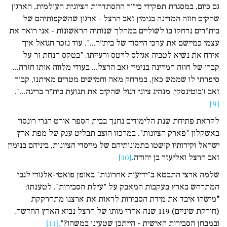
גם כיום, במסגרת תפקידי כיו״ר ההסתדרות הציונית העולמית, הארגון
שהקים חוזה המדינה בנימין זאב הרצל - ארגון שהשקפותיהם של
בית״רים נדחקו בו לשוליים במהלך שנותיה הראשונות - אני רואה את
עצמי כמיישם את ערכי הייסוד של בית״ר...". עוד נזכר חגואל איך
אירח את נשיא לטביה אגילס לויטס ורעייתו. "בטקס הנחת זר על
קברו של חוזה המדינה בנימין זאב הרצל... בעודי מלווה אותו חזרה...
סיפרתי לו שממש כאן, במרחק מאה וחמישים מטרים מאיתנו, קבור
זאב ז׳בוטינסקי. מנהיג ציוני דגול שהקים את תנועת בית״ר בריגה...".
[9]
לקראת פתיחת שנת הלימודים נחנך בבית הספר אורט הנרי רונסון
באשקלון "פארק הציונות". במרכזו הוצב תבליט ענק של מפת ארץ
ישראל וקירותיו קושטו בתמונותיהם של מייסדי הציונות, ביניהם בנימין
זאב הרצל ואליעזר בן יהודה.
[10]
שלמה ארצי התבטא ב"ידיעות אחרונות" באופן פואטי-אלגורי לגבי
המתרחש בארץ בעקבות המאבק על "עילת הסבירות". לטענתו:
"
מישהו איבד את מידת הסבירות לראות את ארצנו מתחרקקת
(חורקת שיניים) 119 שנה אחרי מותו של הרצל נביא הארץ החדשה.
ובמבחן הסבירות האישית - הייתכן שטעינו במשהו?".
[11]