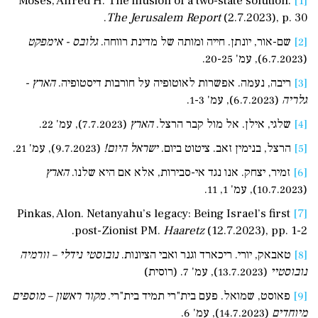
Moses, Alfred H. The illusion of a two-state solution.
[1]
The Jerusalem Report
(2.7.2023), p. 30.
[2]
שם-אור, יונתן. חייה ומותה של מדינת רווחה.
גלובס - אימפקט
(6.7.2023), עמ' 20-25.
[3]
ריבה, נעמה. אפשרות לאוטופיה על חורבות דיסטופיה.
הארץ -
גלריה
(6.7.2023), עמ' 1-3.
[4]
שלגי, אילן. אל מול קבר הרצל.
הארץ
(7.7.2023), עמ' 22.
[5]
הרצל, בנימין זאב. ציטוט ביום.
ישראל היום!
(9.7.2023), עמ' 21.
[6]
זמיר, יצחק. אנו נגד אי-סבירות, אלא אם היא שלנו.
הארץ
(10.7.2023), עמ' 1, 11.
Pinkas, Alon. Netanyahu’s legacy: Being Israel’s first
[7]
post-Zionist PM.
Haaretz
(12.7.2023), pp. 1-2.
[8]
טאבאק, יורי. ריכארד וגנר ואבי הציונות.
נובוסטי נידלי – וורמיה
נובוסטיי
(13.7.2023), עמ' 7. (רוסית)
[9]
פאוסט, שמואל. פעם בית"רי תמיד בית"רי.
מקור ראשון – מוספים
מיוחדים
(14.7.2023), עמ' 6.