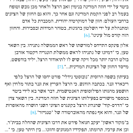
ביטוי על ידי חוזה המדינה בנימין זאב הרצל ולאחר מכן גובש וטופח
בעמל רב לפני הקמת המדינה וגם אחר כך, והוא גם החזון של הציונים
ברחבי העולם: חזון של דמוקרטיה יהודית, המכבדת כל אדם
ומתנהלת על ידי השלטון בהגינות, בטוהר המידות ובסבירות. והחזון
הזה קורס מול עינינו".
[6]
אלון פינקס התייחס למורשתו של ראש הממשלה נתניהו. בין השאר
טען, כי "דמיונו של נתניהו לראש ממשלת הונגריה ויקטור אורבן
בולט הרבה יותר מכל זיקה שיש לו לתיאודור הרצל, יליד בודפשט,
מייסד החזון של הציונות המדינית...".
[7]
בעיתון בשפה הרוסית "נובוסטי נידלי" פורט יחסו של הרצל כלפי
ריכארד וגנר. בכתבה הודגש, כי הרצל העריץ את וגנר בתור מלחין ואף
הושפע מהגותו הפילוסופית האנטישמית, דבר אשר בא לידי ביטוי
במספר מישורים בפעילותו הציונית של חוזה המדינה. בין השאר צוין
כי "הדרס-קוד" שהנהיג הרצל בקונגרס הציוני השני הושרה מהאופרות
של וגנר, והוא אף נפתח מהאוברטורה של "טנגייזר".
[8]
ב"מקור ראשון" יעקב חגואל פירט את דרכו הציונית שהחלה בבית"ר,
וכן את ערכיו, תרומתו, תפקידיו המגוונים וחזונו... בין היתר טען, כי "...