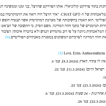
ות בתור פרויקט קולוניאלי; אותו הפרויקט שהרצל, בני זמנו וממשיכיו דגלו
ב"נובוסטי נידלי" פרופ' לאוניד שטילמן שאל את הבינה המלאכותית של ה-T GPT
 הפוליטי. הוא האמין בחשיבותה של מערכת דמוקרטית אשר תבטיח חופש וז
ת הגרמניים של כתבי חוזה המדינה. משם הסיק, כי התשובה של הצ'אט ל
ה המלאכותית ניזונה על פי רוב מהמידע הנגיש ולא בהכרח איכותי; הציבור
את חוזה המדינה לצרכיהם המשתנים במסגרת מאבקיהם הפוליטיים.
[9]
[1]
Levi, Erin. Antisemitiz
ין לו עתיד.
הארץ
(8.3.2024), עמ' 4.
.
ישראל היום!
(11.3.2024), עמ' 22.
ם!
(21.3.2024), עמ' 23.
חרונות – 24 שעות
(21.3.2024), עמ' 6.