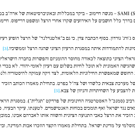
המייסד של SAMI (Sephardic American Mizrahi Initiative) – מנשה חיימוב – ביקר במכללות וב
ם בדרך כלל חושבים על האירועים שקרו אחרי הרצל ומשפט דרייפוס. חיימ
ורג' גורדון. בסוף הכתבה צוין, כי גם ב"אלטנוילנד" של הרצל הופיע רעיו
ונות להתמודדות איתה במסגרת הרעיון הציוני שהגה הרצל וממשיכיו.
[3]
אלי הציוני כתוצאה לכאורה מחוסר ההומניזם והפשרות בחברה הישראלית ובת
 שהגישה האמונית לא תוכל לחיות בשלום עם רעיון לאומי-יהודי. לא בכד
 החופש שמאפשרת החילוניות הלאומית, לצד זיקה עמוקה להיסטוריה ולנכס
ורת של מערכת צבאית כלשהי ושל צה"ל בפרט. בתחילת מאמרו הכותב הזכי
 להצביע על השחיתויות והניוון של צבא.
[5]
ראיון עם ד"ר זוהר רביב (סמנכ"ל האסטרטגיה החינוכית של פרויקט "תגלית"). במסגרת
וצאים נגד ישראל ואף תומכים בכוחות האנטישמיים. לטענתו, עיקר הבעיה, 
הזכיר את הרצל כאבי התנועה הציונית והשווה אותו לאברהם אבינו, במובן 
וסלמי על מדינת ישראל. בתחילת מאמרו הקצר הוזכרו אבות המדינה, ובינ