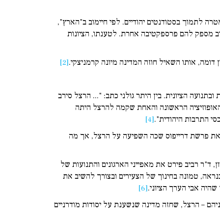
אוניברסיטאות של ארה"ב במטרה לתמוך בסטודנטים יהודיים. לפי חיימוב ב"הארץ",
וב מספק להם פרספקטיבה אחרת. לטענתו, הציונות
ן דומה, אותו השאיל חוזה המדינה מיונה קרמניצקי.
[2]
נועה הציונית. בין היתר גולני כתב: "... הרצל סירב
י האופוזיציה הראשונה והאחת שקמה להרצל היתה
י התרבות היהודית".
[4]
ר את פרשת דרייפוס שכה השפיעה על הרצל, אך מה
 הראיון, ד"ר רביב פירט את מאפייני הארגונים והתנועות של
כנראה, טמונה בחינוך של הצעירים ובצורך להשיב את
שהיה אבי הערך הציוני.
[6]
יהם – הרצל, שחזה מדינה שנשענת על יסודות מודרניים