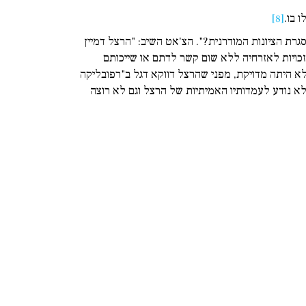
 בו.
[8]
CHA: "איך הרצל היה רואה את הדמוקרטיה במסגרת הציונות המודרנית?". הצ'אט השיב: "הרצל דמיין
כויות לאזרחיה ללא שום קשר לדתם או שייכותם
א היתה מדויקת, מפני שהרצל דווקא דגל ב"רפובליקה
 לא נודע לעמדותיו האמיתיות של הרצל וגם לא רוצה