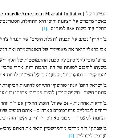
כאשר מדברים על הציונות והיכן היא התחילה, הסטודנטי
החלה עוד בשנת 586 לפנה"ס...
[1]
ב"הארץ" נכתב על תכנית "תעלת הימים" של הגנרל צ'רלס ג'
אבי בראלי תיאר את מאפייניה של האנטישמיות ואת הניסי
פרופ' מוטי גולני כתב על סכנת ההתמוטטות של הגוף הישר
בשעתו להיכנס לסוגיות של דת, תרבות ורוח, אחרי שהבין
"הפרקציה הדמוקרטית", שטענה כי על הציונות לחוות את
ב"ישראל היום" יונתן סורוצקין התייחס לחיוניות הביק
שיותר חשוב - חשפה שניתן להיות פטריוט צרפתי ובו זמנית
ב"ידיעות אחרונות – 24 שעות" הופיע ה
יהודים ליברליים פרוגרסיביים בארה"ב – אותם הגופים שי
הציונות למעמדה המכונן באתוס היהודי. בהקשר הזה רביב 
ב"שבתון" ד"ר מרדכי מורמרשטיין תיאר את האיום ערבי-מ
וערכים ליברליים.
[7]