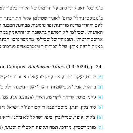
ב"גלובס" יואב קרני כתב על תרומתו של הלורד בלפור לציונ
לעם היהודי מדינה מודרנית ופרוגרסיבית מבחינת המבנה
האתנית". שטילמן לא הסתפק בתשובה הזו והתעמק במקורו
אריסטוקרטית". תובנותיו של שטילמן מהניסוי גרסו: הבינ
באמת לדעת אותן; שלל הכוחות האינטרסנטיים מגייסים 
m on Campus.
Bucharian Times
(1.3.2024), p. 24.
[2]
שביט, יעקב. נטביע את עמק יזרעאל הארור והמזיק שא
[3]
בראלי, אבי. "אנטישמיות חדשה" ישנה-נושנה-חלק ב'
[4]
גולני, מוטי. קריאה לקריעה.
הארץ
(19.3.2024), עמ' 11.
[5]
סורוצקין, יונתן. מיסטר צבא ודוקטור צה"ל.
ישראל היו
[6]
צ'יזיק, עופר; שמילוביץ, ציפי. ישראל לא ביתנו.
ידיעות א
[7]
מורמרשטיין, מרדכי. תמה תקופת האשליות.
שבתון
(22.3.2024), עמ' 28.