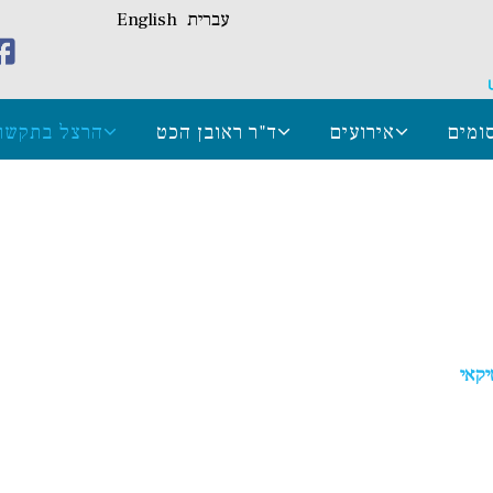
עברית
English
ומים
אירועים
ד"ר ראובן הכט
הרצל בתקשו
יקאי