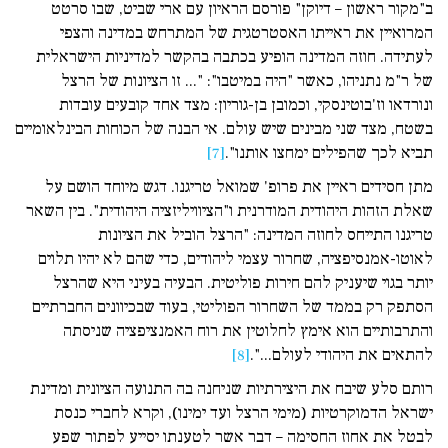
ב"מקור ראשון – דיוקן" פורסם הראיון עם ארי שביט, שבו סרטט
המרואיין את ראייתו האסטרטגית של המתרחש במדינה והצפי
לעתידה. חוזה המדינה הופיע בכתבה בהקשר למדיניות הישראלית
של ר"מ נתניהו, כאשר "היה במיטבו": "... זו הציונות של הרצל
ונורדאו וז'בוטינסקי, וכמובן בן-גוריון: מצד אחד קובעים עובדות
בשטח, מצד שני מבינים שיש עולם. אי הבנה של הכוחות הבינלאומיים
תביא לכך שהפילים ימחצו אותנו".
[7]
מתן חסידים ראיין את פרופ' שמואל טריגנו. דגש מיוחד הושם על
שאלת הזהות היהודית המודרנית ו"הציוויליזציה היהודית". בין השאר
טריגנו התייחס לחוזה המדינה: "הרצל הוביל את הציונות
לאוטו-אמנסיפציה, שחרור עצמי ליהודים, כדי שהם לא יהיו תלוים
יותר בגוי שיעניק להם חירות פוליטית. הבעיה בעיני היא שהרצל
הסתפק רק בממד של השחרור הפוליטי, בעוד שבכיוונים החברתיים
והתרבותיים הוא אימץ לחלוטין את רוח האמנציפציה שניסתה
להתאים את היהודי לעולם...".
[8]
רותם סלע שיבח את היצירתיות שניחנה בה התנועה הציונית ומדינת
ישראל הדמוקרטיות (מימי הרצל ועד ימינו), וקרא לחברי כנסת
לבטל את אחוז החסימה – דבר אשר לטענתו יסייע לפתור שפע