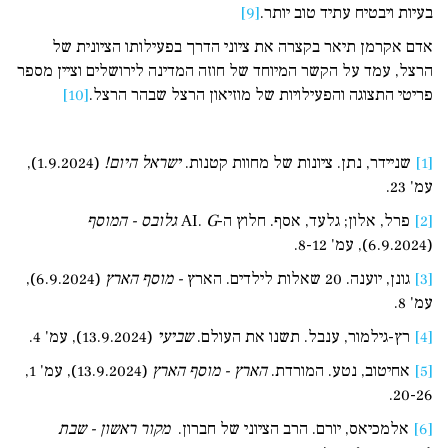
בעיות ויבטיח עתיד טוב יותר.
[9]
אדם אקרמן תיאר בקצרה את ציוני הדרך בפעילותו הציונית של
הרצל, עמד על הקשר המיוחד של חוזה המדינה לירושלים וציין מספר
פריטי התצוגה והפעילויות של מוזיאון הרצל שבהר הרצל.
[10]
[1]
שניידר, נתן. ציונות של מחוות קטנות.
ישראל היום!
(1.9.2024),
עמ' 23.
[2]
פרל, אלון; גלעד, אסף. חלוץ ה-AI.
G
גלובס - המוסף
(6.9.2024), עמ' 8-12.
[3]
גונן, יוענה. 20 שאלות לילדים. הארץ
- מוסף הארץ
(6.9.2024),
עמ' 8.
[4]
רץ-גילמור, ענבל. תשנו את העולם.
שביעי
(13.9.2024), עמ' 4.
[5]
אחיטוב, נטע. המורדת.
הארץ - מוסף הארץ
(13.9.2024), עמ' 1,
20-26.
[6]
אלמכיאס, יורם. הרב הציוני של חברון.
מקור ראשון - שבת