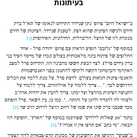
בעיתונות
ב"ישראל היום" פרופ' נתן שניידר התייחס לנאומו של תא"ל ברק
חירם ולגישה הציונית שהוא הציג. לטענת שניידר, הציונות של חירם
מנוגדת לזו של הרצל: הליברלית, החילונית, האירופית.
[1]
במוסף של "גלובס" הופיע הראיון עם פרופ' יהודה פרל – אחד
החלוצים של פיתוח בינה מלאכותית בעולם ונכדו של מייסד העיר בני
ברק (חיים פרל). לצד הבעת חששו מהבינה הזו, התייחס פרל למצב
האקדמי והביטחוני הקשה ולקושי להתגונן בפני האנטישמיות
והאנטי-ציונות הגואות בעולם. לדעת פרל, על מנת ללמד את הכלים
הדרושים לכך, " ... צריך ללמוד על ארלוזורוב, צריך ללמוד על
התנועה הציונית מהרצל ועד ימינו. צריך להבין את יהדות ארה"ב
ולעזור לה להגדיר ולהגן על זהותה...". כמו כן, בין השאר, פרל הופתע
מכך שבבני ברק שינו את שמו של רחוב הרצל לרחוב הרב שך.
[2]
בתוך "20 שאלות לילדים" שפורסמו במוסף של "הארץ", הופיעה הזו
הבאה: "מי כתב 'אם תרצו אין זו אגדה'?".
[3]
ב"שביעי" הדגישו את החשיבות של מכינות קדם-צבאיות לדור הצעיר