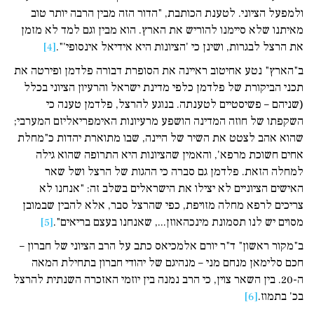
ולמפעל הציוני. לטענת הכותבת, "הדור הזה מבין הרבה יותר טוב
מאיתנו שלא סיימנו להוריש את הארץ. הוא מבין וגם למד לא מזמן
את הרצל לבגרות, ושינן כי 'הציונות היא אידיאל אינסופי'".
[4]
ב"הארץ" נטע אחיטוב ראיינה את הסופרת דבורה פלדמן ופירטה את
תכני הביקורת של פלדמן כלפי מדינת ישראל והרעיון הציוני בכלל
(שניהם – פשיסטיים לטענתה. בנוגע להרצל, פלדמן טענה כי
השקפתו של חוזה המדינה הושפע מרעיונות האימפריאליזם המערבי;
שהוא אהב לצטט את השיר של היינה, שבו מתוארת יהדות כ"מחלת
אחים חשוכת מרפא', והאמין שהציונות היא התרופה שהוא גילה
למחלה הזאת. פלדמן גם סברה כי ההגות של הרצל ושל שאר
האישים הציוניים לא יצילו את הישראלים בשלב זה: "אנחנו לא
צריכים לרפא מחלה מזויפת, כפי שהרצל סבר, אלא להבין שבמובן
מסוים יש לנו תסמונת מינכהאוזן..., שאנחנו בעצם בריאים".
[5]
ב"מקור ראשון" ד"ר יורם אלמכיאס כתב על הרב הציוני של חברון –
חכם סלימאן מנחם מני – מנהיגם של יהודי חברון בתחילת המאה
ה-20. בין השאר צוין, כי הרב נמנה בין יוזמי האזכרה השנתית להרצל
בכ' בתמוז.
[6]