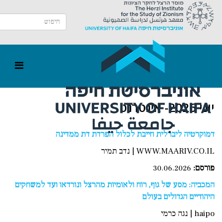
יוני 2026- אינטרנט
דמוקרטיה ליברלית חייבת לכלול הפרדת דת ממדינה
WWW.MAARIV.CO.IL | נדב תמיר
פורסם:
30.06.2026
המכביה: מסע של גוף, רוח ולאומיות מהרצל ונורדאו ועד למשחקים
היהודיים הגדולים בעולם
haipo | נגה כרמי