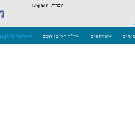
עברית
English
ומים
אירועים
ד"ר ראובן הכט
הרצל בתקשו